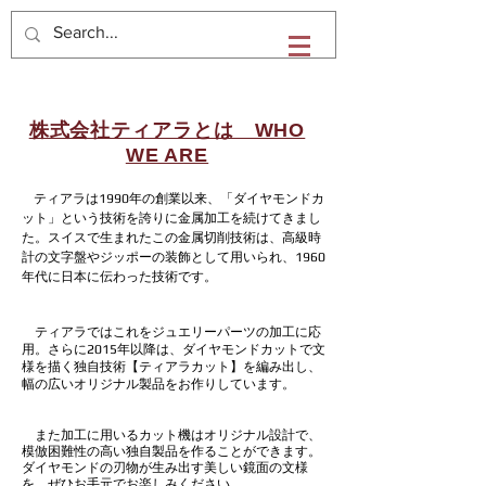
株式会社ティアラ
株式会社ティアラとは WHO
WE ARE
ティアラは1990年の創業以来、「ダイヤモンドカ
ット」という技術を誇りに金属加工を続けてきまし
た。スイスで生まれたこの金属切削技術は、高級時
計の文字盤やジッポーの装飾として用いられ、1960
年代に日本に伝わった技術です。
ティアラではこれをジュエリーパーツの加工に応
用。さらに2015年以降は、ダイヤモンドカットで文
様を描く独自技術【ティアラカット】を編み出し、
幅の広いオリジナル製品をお作りしています。
また加工に用いるカット機はオリジナル設計で、
模倣困難性の高い独自製品を作ることができます。
ダイヤモンドの刃物が生み出す美しい鏡面の文様
を、ぜひお手元でお楽しみください。