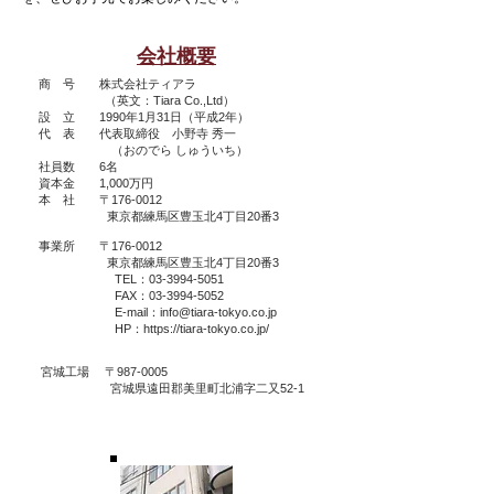
会社概要
商 号 株式会社ティアラ
（英文：Tiara Co.,Ltd）
設 立 1990年1月31日（平成2年）
代 表 代表取締役 小野寺 秀一
（おのでら しゅういち）
社員数 6名
資本金 1,000万円
本 社 〒176-0012
東京都練馬区豊玉北4丁目20番3
事業所 〒176-0012
東京都練馬区豊玉北4丁目20番3
TEL：03-3994-5051
FAX：03-3994-5052
E-mail：
info@tiara-tokyo.co.jp
HP：
https://tiara-tokyo.co.jp/
宮城工場 〒987-0005
宮城県遠田郡美里町北浦字二又52-1