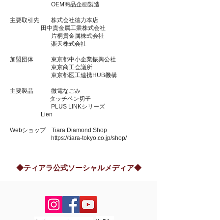
OEM商品企画製造
主要取引先 株式会社徳力本店
田中貴金属工業株式会社
片桐貴金属株式会社
楽天株式会社
加盟団体 東京都中小企業振興公社
東京商工会議所
東京都医工連携HUB機構
主要製品 微電なごみ
タッチペン切子
PLUS LINK​シリーズ
Lien
Webショップ Tiara Diamond Shop​
https://tiara-tokyo.co.jp/shop/
◆ティアラ公式ソーシャルメディア◆