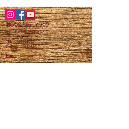
品を開発・発表しました
株式会社ティアラ
Add : 東京都練馬区豊玉北4ｰ20-3
〒176-0012
TEL :
03-3994-5051
​FAX :
03-3994-5052
Home
製品紹介
微電なごみ
タッチペン切子
PLUS LINK​
PLUS LINK mellow
PLUS LINK I'mme!
社長のボールペン
TIARA Diamond Shop
製品一覧
企業様向け特集​
特定商取引法に基づく表記